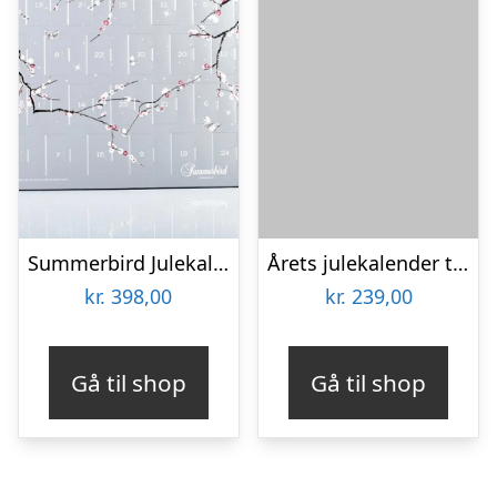
Summerbird Julekalender Classic til 2 pers.
Årets julekalender til lakrids-elskeren fra Lakridseriet – 360g
kr.
398,00
kr.
239,00
Gå til shop
Gå til shop