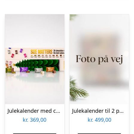
Julekalender med chokolade ‘Size matters’ – Simply Chocolate
Julekalender til 2 personer med fyldte chokolader fra Anker Chokolade
kr.
369,00
kr.
499,00